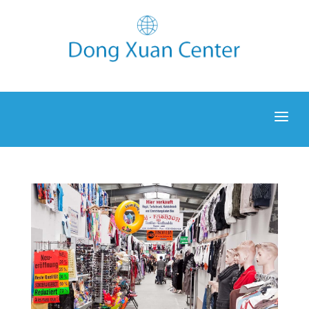
NEWS
ENTDECKEN
UNTERKUNFT
GALERIE
BLOG
KONTAKT