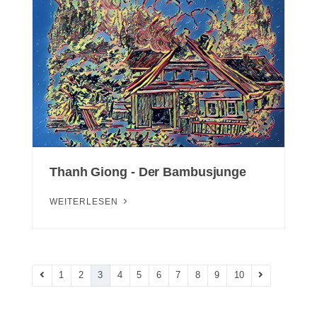
Thanh Giong - Der Bambusjunge
WEITERLESEN
1
2
3
4
5
6
7
8
9
10