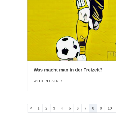
Was macht man in der Freizeit?
WEITERLESEN
1
2
3
4
5
6
7
8
9
10