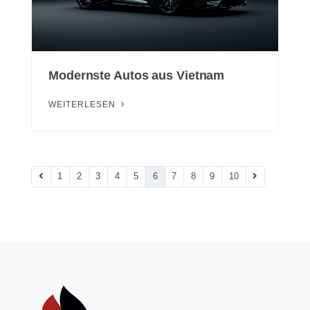
Modernste Autos aus Vietnam
WEITERLESEN
1
2
3
4
5
6
7
8
9
10