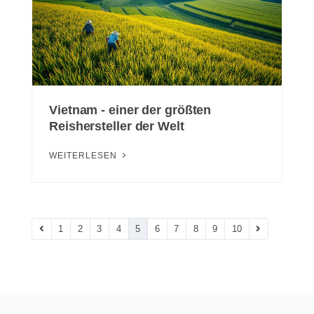
Vietnam - einer der größten
Reishersteller der Welt
WEITERLESEN
1
2
3
4
5
6
7
8
9
10